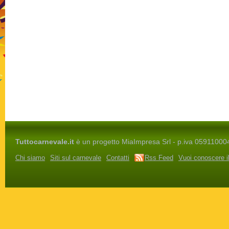
Tuttocarnevale.it
è un progetto MiaImpresa Srl - p.iva 05911000486 
Chi siamo
Siti sul carnevale
Contatti
Rss Feed
Vuoi conoscere i