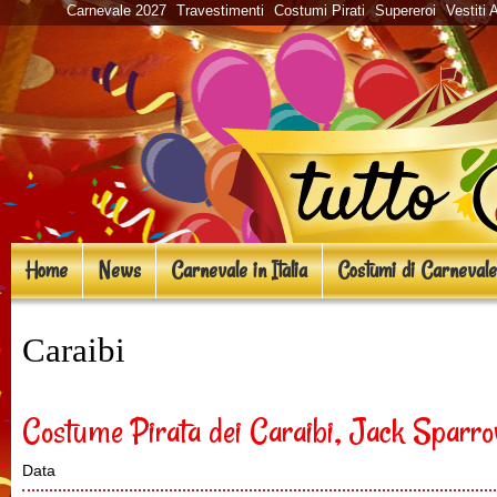
Carnevale 2027
Travestimenti
Costumi Pirati
Supereroi
Vestiti 
Home
News
Carnevale in Italia
Costumi di Carnevale
Caraibi
Costume Pirata dei Caraibi, Jack Sparro
Data