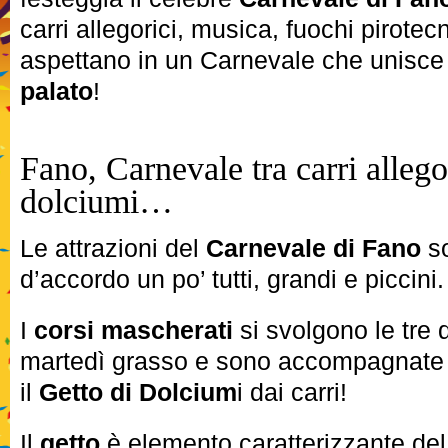
carri allegorici, musica, fuochi pirotecn
aspettano in un Carnevale che unisc
palato
!
Fano, Carnevale tra carri allegor
dolciumi…
Le attrazioni del
Carnevale di Fano
so
d’accordo un po’ tutti, grandi e piccini.
I
corsi mascherati
si svolgono le tre 
martedì grasso e sono accompagnate d
il
Getto di Dolcium
i dai carri!
Il
getto
è elemento caratterizzante del