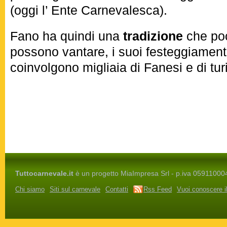
(oggi l’ Ente Carnevalesca).
Fano ha quindi una
tradizione
che poch
possono vantare, i suoi festeggiamenti
coinvolgono migliaia di Fanesi e di turi
«
Carnevale 2027: date, eventi, calendario, idee
Tuttocarnevale.it
è un progetto MiaImpresa Srl - p.iva 05911000486 
Chi siamo
Siti sul carnevale
Contatti
Rss Feed
Vuoi conoscere i