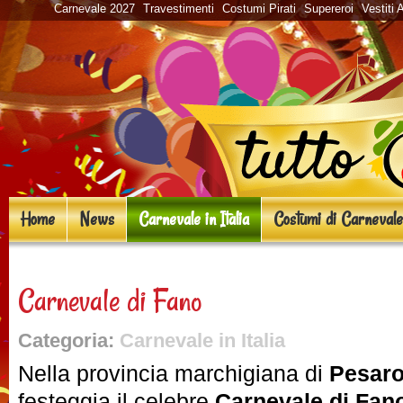
Carnevale 2027
Travestimenti
Costumi Pirati
Supereroi
Vestiti 
Home
News
Carnevale in Italia
Costumi di Carnevale
Carnevale di Fano
Categoria:
Carnevale in Italia
Nella provincia marchigiana di
Pesaro
festeggia il celebre
Carnevale di Fan