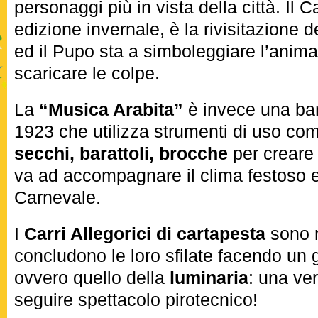
personaggi più in vista della città. Il 
edizione invernale, è la rivisitazione de
ed il Pupo sta a simboleggiare l’anima
scaricare le colpe.
La
“Musica Arabita”
è invece una ba
1923 che utilizza strumenti di uso 
secchi, barattoli, brocche
per creare 
va ad accompagnare il clima festoso e
Carnevale.
I
Carri Allegorici di cartapesta
sono m
concludono le loro sfilate facendo un 
ovvero quello della
luminaria
: una ver
seguire spettacolo pirotecnico!