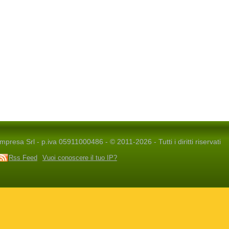
presa Srl - p.iva 05911000486 - © 2011-2026 - Tutti i diritti riservati
Rss Feed
Vuoi conoscere il tuo IP?