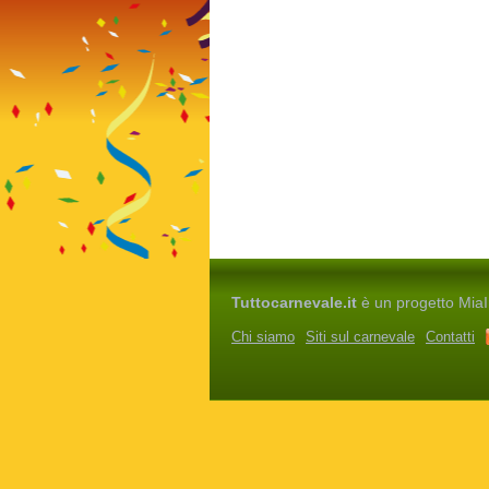
Tuttocarnevale.it
è un progetto MiaIm
Chi siamo
Siti sul carnevale
Contatti