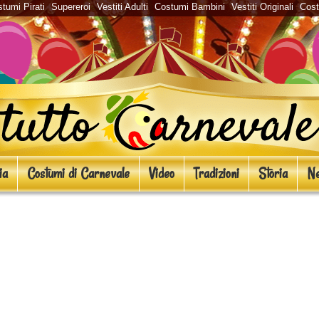
tumi Pirati
Supereroi
Vestiti Adulti
Costumi Bambini
Vestiti Originali
Cos
ia
Costumi di Carnevale
Video
Tradizioni
Storia
Ne
alvofancello