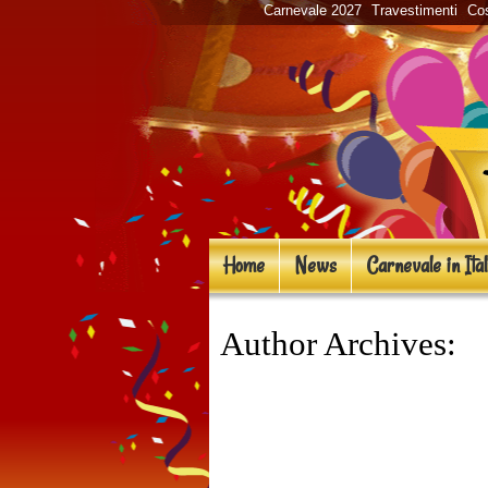
Carnevale 2027
Travestimenti
Cos
Home
News
Carnevale in Ital
Author Archives:
s