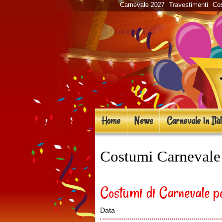
Carnevale 2027
Travestimenti
Cos
Home
News
Carnevale in Ital
Costumi Carneval
Costumi di Carnevale p
Data