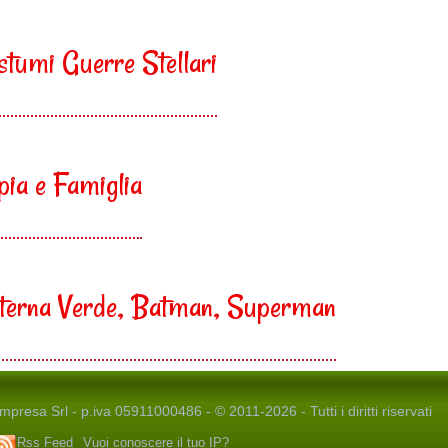
tumi Guerre Stellari
ia e Famiglia
nterna Verde, Batman, Superman
presa Srl - p.iva 05911000486 - © 2011-2026 - Tutti i diritti riservati
Rss Feed
Vuoi conoscere il tuo IP?