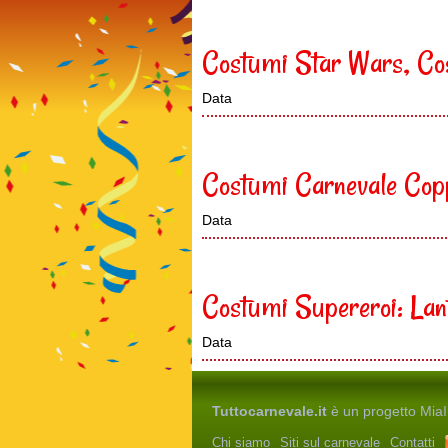
Costumi Star Wars, Cos
Data
Costumi Carnevale Copp
Data
Costumi Supereroi: La
Data
Tuttocarnevale.it
è un progetto MiaIm
Chi siamo
Siti sul carnevale
Contatti