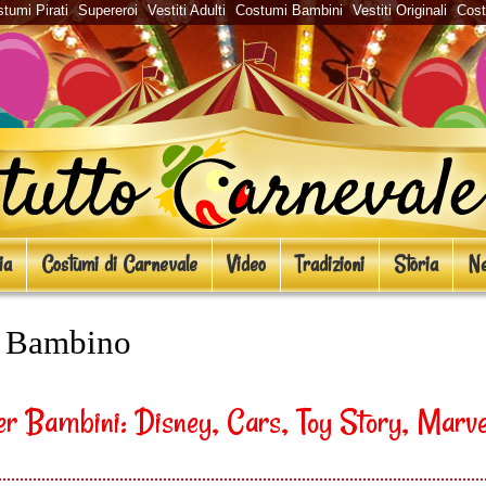
tumi Pirati
Supereroi
Vestiti Adulti
Costumi Bambini
Vestiti Originali
Cos
ia
Costumi di Carnevale
Video
Tradizioni
Storia
Ne
e Bambino
er Bambini: Disney, Cars, Toy Story, Marve