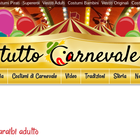
tumi Pirati
Supereroi
Vestiti Adulti
Costumi Bambini
Vestiti Originali
Cos
ia
Costumi di Carnevale
Video
Tradizioni
Storia
Ne
i Caraibi, Jack Sparrow, Corsaro,
raibi adulto