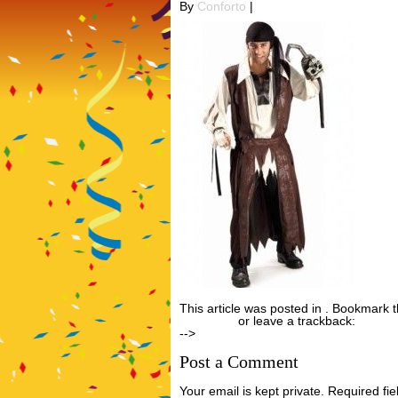
By
Conforto
|
This article was posted in . Bookmark 
Comment
or leave a trackback:
Track
-->
Post a Comment
Your email is kept private. Required f