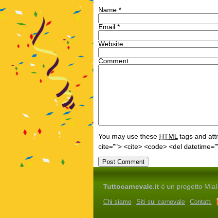
Name
*
Email
*
Website
Comment
You may use these
HTML
tags and attr
cite=""> <cite> <code> <del datetime="
Tuttocarnevale.it
è un progetto MiaIm
Chi siamo
Siti sul carnevale
Contatti