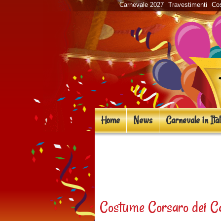
Carnevale 2027
Travestimenti
Cos
Home
News
Carnevale in Ital
«
Costume Pirata de
Piratessa
Costume Corsaro dei Ca