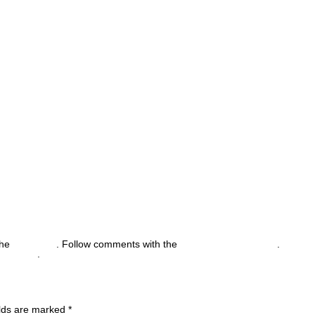
the
permalink
. Follow comments with the
RSS feed for this post
.
Post a
back URL
.
ields are marked
*