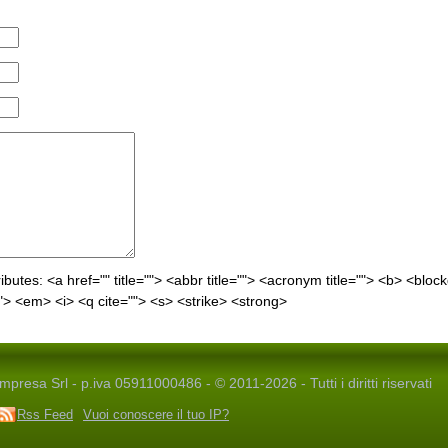
ibutes:
<a href="" title=""> <abbr title=""> <acronym title=""> <b> <bloc
"> <em> <i> <q cite=""> <s> <strike> <strong>
presa Srl - p.iva 05911000486 - © 2011-2026 - Tutti i diritti riservati
Rss Feed
Vuoi conoscere il tuo IP?