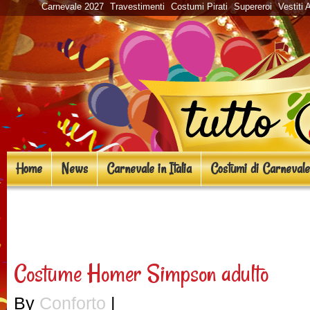
Carnevale 2027
Travestimenti
Costumi Pirati
Supereroi
Vestiti 
Home
News
Carnevale in Italia
Costumi di Carnevale
«
Costumi cartoni animati pe
Costume Homer Simpson adulto
By
Conforto
|