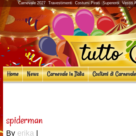
Carnevale 2027
Travestimenti
Costumi Pirati
Supereroi
Vestiti 
Home
News
Carnevale in Italia
Costumi di Carnevale
«
Costumi di Carnevale 201
spiderman
By
erika
|