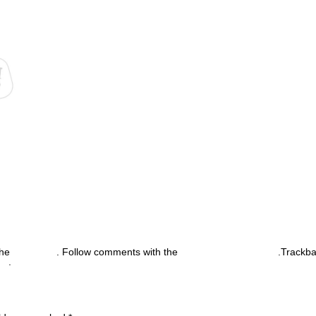
the
permalink
. Follow comments with the
RSS feed for this post
.Trackb
nt
.