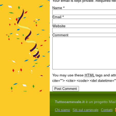
Your email is kept private. Required f
Name
*
Email
*
Website
Comment
You may use these
HTML
tags and attr
cite=""> <cite> <code> <del datetime="
Tuttocarnevale.it
è un progetto MiaIm
Chi siamo
Siti sul carnevale
Contatti