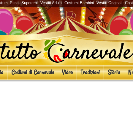
tumi Pirati
Supereroi
Vestiti Adulti
Costumi Bambini
Vestiti Originali
Cos
ia
Costumi di Carnevale
Video
Tradizioni
Storia
Ne
era ispirati a The Walking Dead