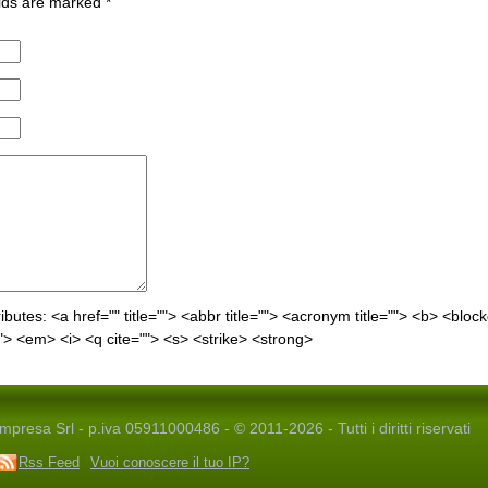
ields are marked
*
ibutes:
<a href="" title=""> <abbr title=""> <acronym title=""> <b> <bloc
"> <em> <i> <q cite=""> <s> <strike> <strong>
presa Srl - p.iva 05911000486 - © 2011-2026 - Tutti i diritti riservati
Rss Feed
Vuoi conoscere il tuo IP?