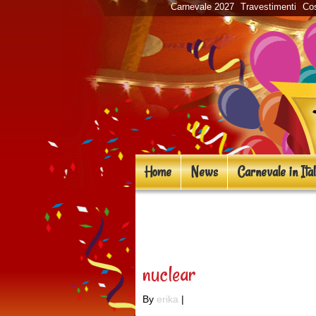
Carnevale 2027
Travestimenti
Cos
Home
News
Carnevale in Ital
«
Costumi in masch
nuclear
By
erika
|